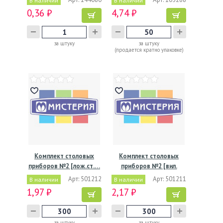
В наличии
В наличии
0,36 ₽
4,74 ₽
за штуку
за штуку
(продается кратно упаковке)
Комплект столовых
Комплект столовых
приборов №2 [лож.ст.…
приборов №2 [вил.
Кристалл…
Арт: 501212
Арт: 501211
В наличии
В наличии
1,97 ₽
2,17 ₽
за штуку
за штуку