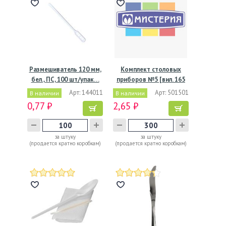
Размешиватель 120 мм,
Комплект столовых
бел., ПС, 100 шт/упак…
приборов №5 [вил. 165
мм,…
Арт: 144011
Арт: 501501
В наличии
В наличии
0,77 ₽
2,65 ₽
за штуку
за штуку
(продается кратно коробкам)
(продается кратно коробкам)