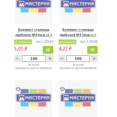
Комплект столовых
Комплект столовых
приборов №4 [лож.ст.+
приборов №3 [лож.ст.+
…
…
Арт: 120189
Арт: 120188
В наличии
В наличии
5,01 ₽
4,22 ₽
за штуку
за штуку
(продается кратно коробкам)
(продается кратно коробкам)