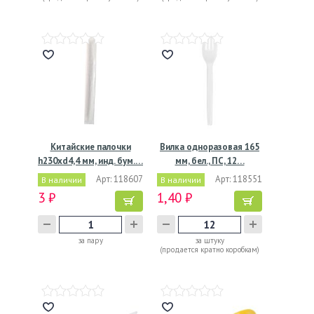
Китайские палочки
Вилка одноразовая 165
h230хd4,4 мм, инд. бум.…
мм, бел., ПС, 12…
Арт: 118607
Арт: 118551
В наличии
В наличии
3 ₽
1,40 ₽
за пару
за штуку
(продается кратно коробкам)