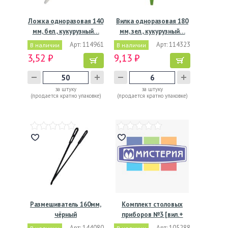
Ложка одноразовая 140
Вилка одноразовая 180
мм, бел., кукурузный…
мм, зел., кукурузный…
Арт: 114961
Арт: 114323
В наличии
В наличии
3,52 ₽
9,13 ₽
за штуку
за штуку
(продается кратно упаковке)
(продается кратно упаковке)
Размешиватель 160мм,
Комплект столовых
чёрный
приборов №3 [вил.+
нож:…
Арт: 144080
Арт: 105288