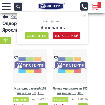
0
Каталог
Ваш филиал:
Одноразовые столовые приборы в
Ярославль
Ярославле
ДА, ВСЕ ВЕРНО
ВЫБРАТЬ ДРУГОЙ
КРУПНАЯ ФАСОВКА
МЕЛКАЯ ФАСОВКА
Нож одноразовый 198
Ложка одноразовая 185
мм, метал., ПС, 10…
мм, метал., ПС, 10…
Арт: 120587
Арт: 120586
В наличии
В наличии