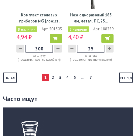
Комплект столовых
Нож одноразовый 185
приборов №3 [лож.ст.
мм, метал., ПС, 25…
165…
Арт: 501303
Арт: 188259
В наличии
В наличии
4,94 ₽
4,40 ₽
за штуку
за штуку
(продается кратно коробкам)
(продается кратно упаковке)
1
2
3
4
5
...
7
НАЗАД
ВПЕРЕД
Часто ищут