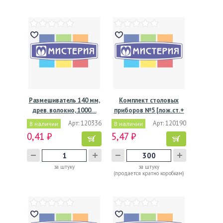
Размешиватель 140 мм,
Комплект столовых
древ. волокно, 1000…
приборов №5 [лож.ст.+
…
Арт: 120336
Арт: 120190
В наличии
В наличии
0,41 ₽
5,47 ₽
за штуку
за штуку
(продается кратно коробкам)