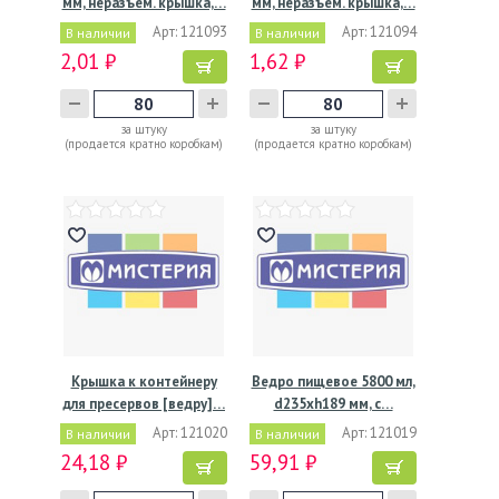
мм, неразъем. крышка,…
мм, неразъем. крышка,…
Арт: 121093
Арт: 121094
В наличии
В наличии
2,01 ₽
1,62 ₽
за штуку
за штуку
(продается кратно коробкам)
(продается кратно коробкам)
Крышка к контейнеру
Ведро пищевое 5800 мл,
для пресервов [ведру]…
d235хh189 мм, с…
Арт: 121020
Арт: 121019
В наличии
В наличии
24,18 ₽
59,91 ₽