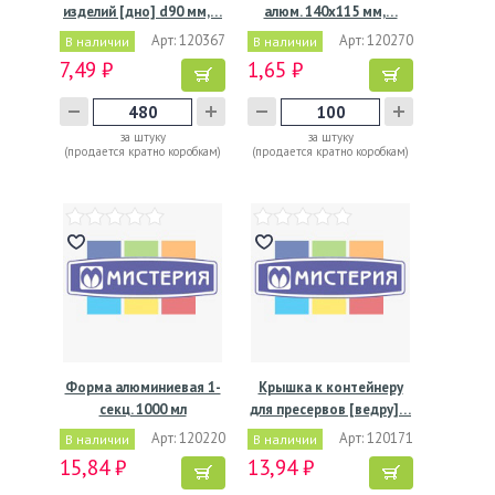
изделий [дно] d90 мм,…
алюм. 140х115 мм,…
Арт: 120367
Арт: 120270
В наличии
В наличии
7,49 ₽
1,65 ₽
за штуку
за штуку
(продается кратно коробкам)
(продается кратно коробкам)
Форма алюминиевая 1-
Крышка к контейнеру
секц. 1000 мл
для пресервов [ведру]…
230х180х43…
Арт: 120220
Арт: 120171
В наличии
В наличии
15,84 ₽
13,94 ₽