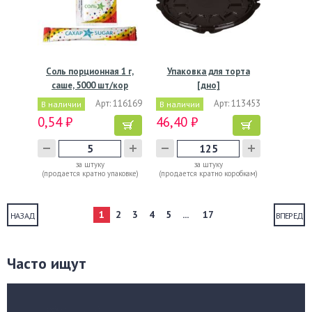
Соль порционная 1 г,
Упаковка для торта
саше, 5000 шт/кор
[дно]
5 000…
d261хh16[d232хh12]…
Арт: 116169
Арт: 113453
В наличии
В наличии
0,54 ₽
46,40 ₽
за штуку
за штуку
(продается кратно упаковке)
(продается кратно коробкам)
1
2
3
4
5
...
17
НАЗАД
ВПЕРЕД
Часто ищут