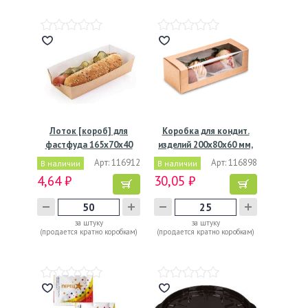
Лоток [короб] для
Коробка для кондит.
фастфуда 165х70х40
изделий 200х80х60 мм,
мм,…
с…
Арт: 116912
Арт: 116898
В наличии
В наличии
4,64 ₽
30,05 ₽
за штуку
за штуку
(продается кратно коробкам)
(продается кратно коробкам)