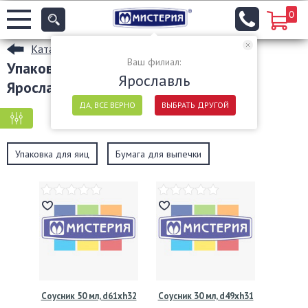
0
Каталог
Ваш филиал:
Упаковка для пищевых продуктов в
Ярославль
Ярославле
ДА, ВСЕ ВЕРНО
ВЫБРАТЬ ДРУГОЙ
КРУПНАЯ ФАСОВКА
МЕЛКАЯ ФАСОВКА
Упаковка для яиц
Бумага для выпечки
Соусник 50 мл, d61хh32
Соусник 30 мл, d49хh31