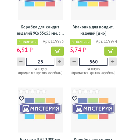
Коробка для кондит.
Упаковка для кондит.
изделий 90х55х55 мм, с…
изделий [дно]
187х83х7…
Арт: 119985
Арт: 119974
В наличии
В наличии
6,91 ₽
5,74 ₽
за штуку
за штуку
(продается кратно коробкам)
(продается кратно коробкам)
Бутылка ПЭТ 1000 мл,
Коробка для кондит.