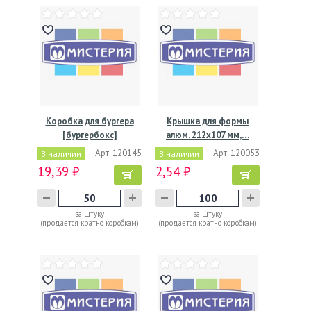
Коробка для бургера
Крышка для формы
[бургербокс]
алюм. 212х107 мм,…
155х152х78…
Арт: 120145
Арт: 120053
В наличии
В наличии
19,39 ₽
2,54 ₽
за штуку
за штуку
(продается кратно коробкам)
(продается кратно коробкам)