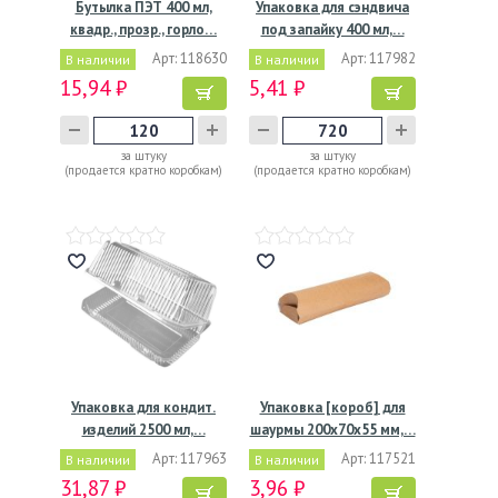
Бутылка ПЭТ 400 мл,
Упаковка для сэндвича
квадр., прозр., горло…
под запайку 400 мл,…
Арт: 118630
Арт: 117982
В наличии
В наличии
15,94 ₽
5,41 ₽
за штуку
за штуку
(продается кратно коробкам)
(продается кратно коробкам)
Упаковка для кондит.
Упаковка [короб] для
изделий 2500 мл,…
шаурмы 200х70х55 мм,…
Арт: 117963
Арт: 117521
В наличии
В наличии
31,87 ₽
3,96 ₽