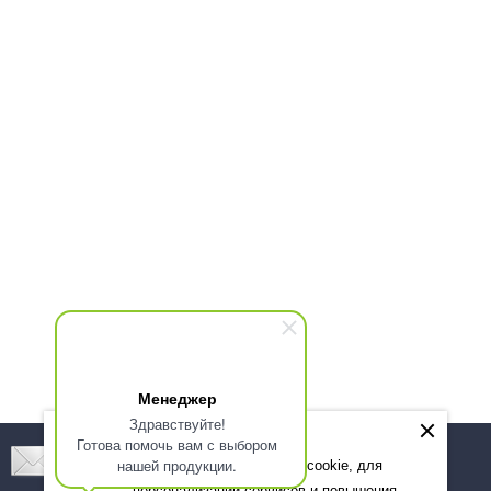
Менеджер
Здравствуйте!
Готова помочь вам с выбором
Подпишитесь! Новинки, скидки, предложения!
нашей продукции.
Мы используем файлы cookie, для
персонализации сервисов и повышения