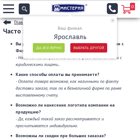
0
Главная
Ваш филиал:
Часто задаваемые вопросы
Ярославль
Вы работает только с Юридическими лицами или с
ДА, ВСЕ ВЕРНО
ВЫБРАТЬ ДРУГОЙ
Физическими?
- Наша компания работает, как с физическими так и с
юридическими лицами..
Какие способы оплаты вы принимаете?
- Оплата товара возможна, как наличными по факту
доставки заказа, так по в безналичной форме по ранее
выставленному счету.
Возможно ли нанесение логотипа компании на
продукцию?
- Да, каждый такой заказ рассматривается и
просчитывается индивидуально.
Возможны ли скидки при больших заказах?