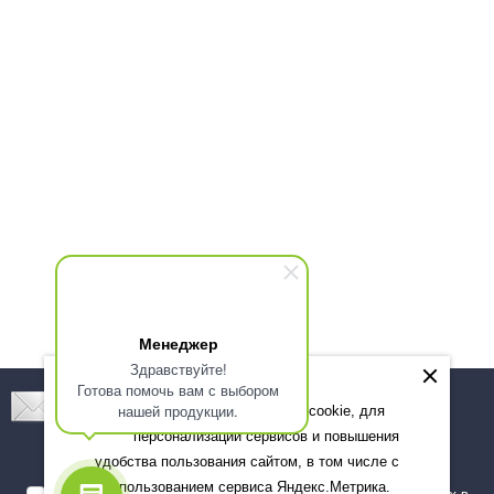
Менеджер
Здравствуйте!
Готова помочь вам с выбором
Подпишитесь! Новинки, скидки, предложения!
нашей продукции.
Мы используем файлы cookie, для
персонализации сервисов и повышения
Подписаться
удобства пользования сайтом, в том числе с
использованием сервиса Яндекс.Метрика.
Я даю согласие на обработку моих персональных данных в