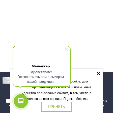
Менеджер
Здравствуйте!
Готова помочь вам с выбором
Подпишитесь! Новинки, скидки, предложения!
нашей продукции.
Мы используем файлы cookie, для
персонализации сервисов и повышения
Подписаться
удобства пользования сайтом, в том числе с
использованием сервиса Яндекс.Метрика.
Я даю согласие на обработку моих персональных данных в
соответствии с
политикой обработки персональных данных
и
ПРИНЯТЬ
подтверждаю, что ознакомлен(а) с ними