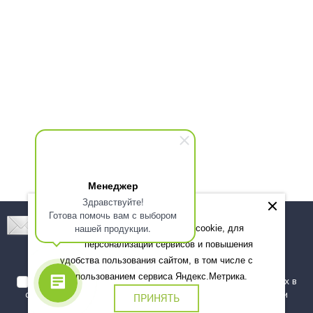
Менеджер
Здравствуйте!
Готова помочь вам с выбором
Подпишитесь! Новинки, скидки, предложения!
нашей продукции.
Мы используем файлы cookie, для
персонализации сервисов и повышения
Подписаться
удобства пользования сайтом, в том числе с
использованием сервиса Яндекс.Метрика.
Я даю согласие на обработку моих персональных данных в
соответствии с
политикой обработки персональных данных
и
ПРИНЯТЬ
подтверждаю, что ознакомлен(а) с ними